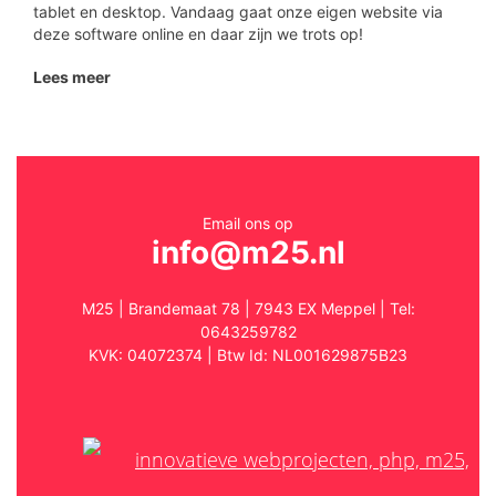
tablet en desktop. Vandaag gaat onze eigen website via
deze software online en daar zijn we trots op!
Lees meer
Email ons op
info@m25.nl
M25 | Brandemaat 78 | 7943 EX Meppel | Tel:
0643259782
KVK: 04072374 | Btw Id: NL001629875B23